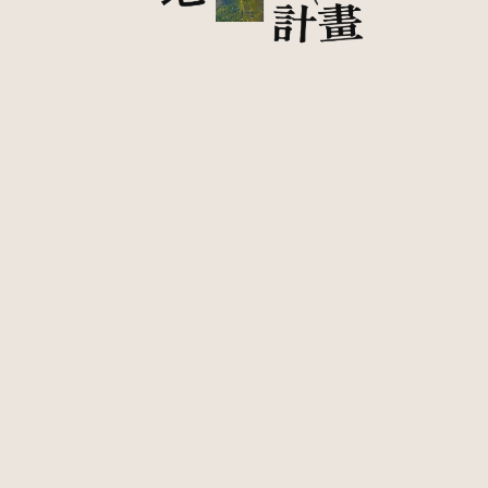
蘊藏三種靈魂的長桌
磨合
融合