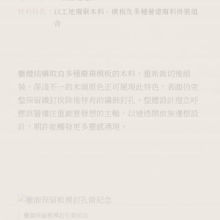
材料特色：
以工地廢棄木料、模板及多種營建廢料拼裝組
合
櫃體結構取自多種廢棄模板的木料，重新裁切後組
裝，深淺不一的木頭原色正可展現此特色，表面仍完
整保留鐵釘拔除後特有的鏽蝕釘孔。整體設計理念呼
應該層樓注重創意發想的主軸，以通透開放無邊框設
計，期許能觸發更多靈感湧現。
櫃面保留板模釘孔做紀念