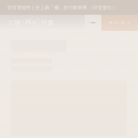
廢棄品全面進化
好室智造所 | 史上最「廢」的行動策展 《好室智造所》全台
再生的工業革命
預約參訪
遠雄工地再生計畫 3.0
scroll